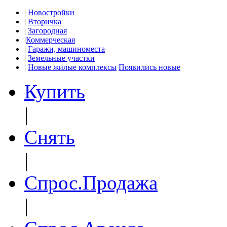
|
Новостройки
|
Вторичка
|
Загородная
|
Коммерческая
|
Гаражи, машиноместа
|
Земельные участки
|
Новые жилые комплексы
Появились новые
Купить
|
Снять
|
Спрос.Продажа
|