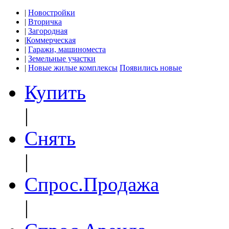
|
Новостройки
|
Вторичка
|
Загородная
|
Коммерческая
|
Гаражи, машиноместа
|
Земельные участки
|
Новые жилые комплексы
Появились новые
Купить
|
Снять
|
Спрос.Продажа
|