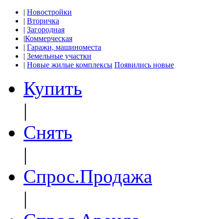
|
Новостройки
|
Вторичка
|
Загородная
|
Коммерческая
|
Гаражи, машиноместа
|
Земельные участки
|
Новые жилые комплексы
Появились новые
Купить
|
Снять
|
Спрос.Продажа
|