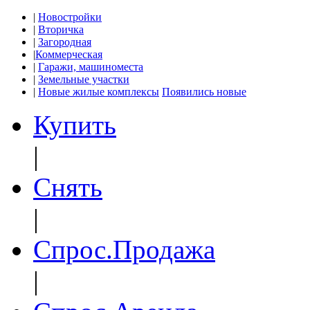
|
Новостройки
|
Вторичка
|
Загородная
|
Коммерческая
|
Гаражи, машиноместа
|
Земельные участки
|
Новые жилые комплексы
Появились новые
Купить
|
Снять
|
Спрос.Продажа
|