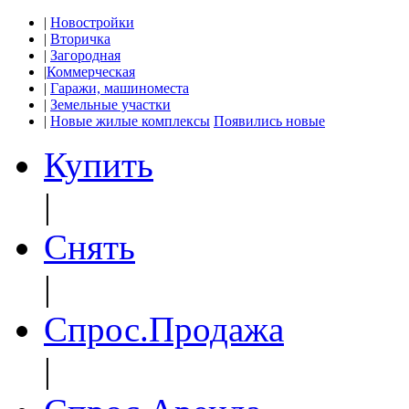
|
Новостройки
|
Вторичка
|
Загородная
|
Коммерческая
|
Гаражи, машиноместа
|
Земельные участки
|
Новые жилые комплексы
Появились новые
Купить
|
Снять
|
Спрос.Продажа
|