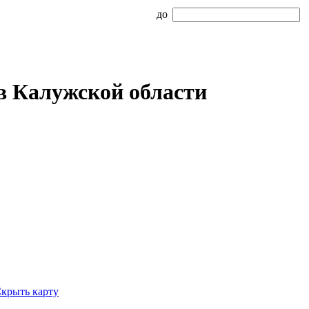
до
в Калужской области
крыть карту