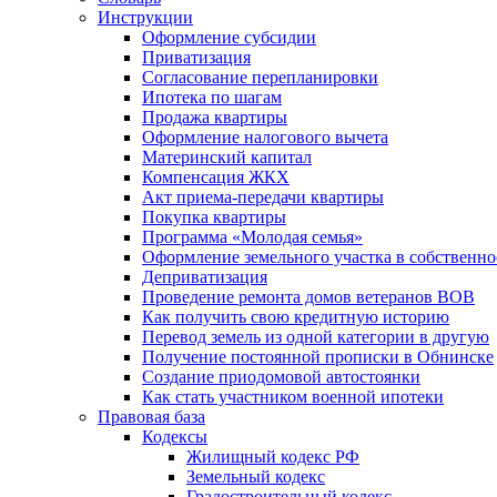
Инструкции
Оформление субсидии
Приватизация
Согласование перепланировки
Ипотека по шагам
Продажа квартиры
Оформление налогового вычета
Материнский капитал
Компенсация ЖКХ
Акт приема-передачи квартиры
Покупка квартиры
Программа «Молодая семья»
Оформление земельного участка в собственно
Деприватизация
Проведение ремонта домов ветеранов ВОВ
Как получить свою кредитную историю
Перевод земель из одной категории в другую
Получение постоянной прописки в Обнинске
Создание приодомовой автостоянки
Как стать участником военной ипотеки
Правовая база
Кодексы
Жилищный кодекс РФ
Земельный кодекс
Градостроительный кодекс