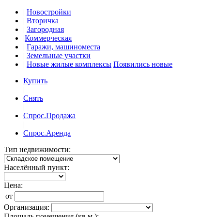
|
Новостройки
|
Вторичка
|
Загородная
|
Коммерческая
|
Гаражи, машиноместа
|
Земельные участки
|
Новые жилые комплексы
Появились новые
Купить
|
Снять
|
Спрос.Продажа
|
Спрос.Аренда
Тип недвижимости:
Населённый пункт:
Цена:
от
Организация:
Площадь помещения (кв.м.):