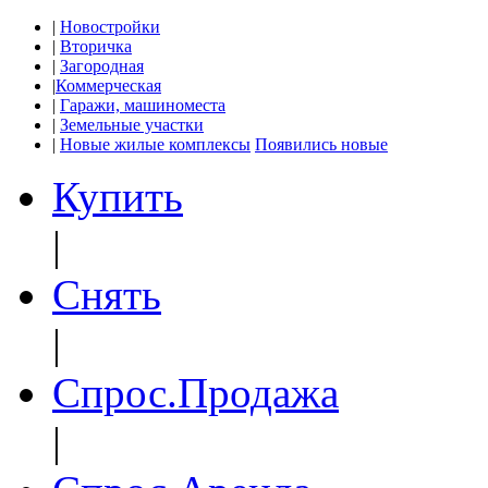
|
Новостройки
|
Вторичка
|
Загородная
|
Коммерческая
|
Гаражи, машиноместа
|
Земельные участки
|
Новые жилые комплексы
Появились новые
Купить
|
Снять
|
Спрос.Продажа
|