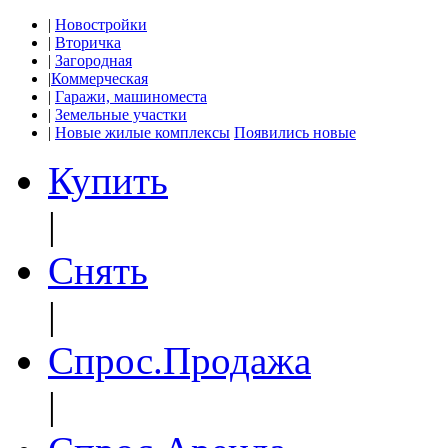
|
Новостройки
|
Вторичка
|
Загородная
|
Коммерческая
|
Гаражи, машиноместа
|
Земельные участки
|
Новые жилые комплексы
Появились новые
Купить
|
Снять
|
Спрос.Продажа
|