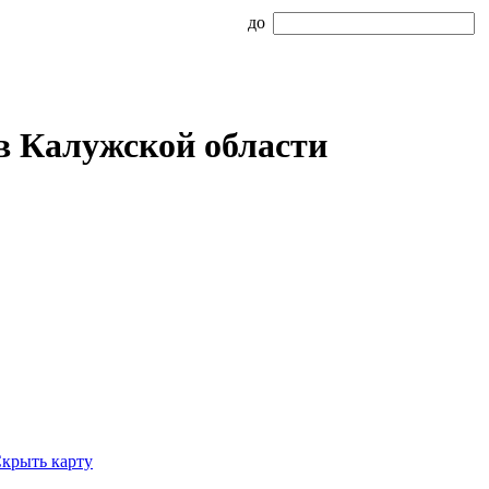
до
в Калужской области
крыть карту