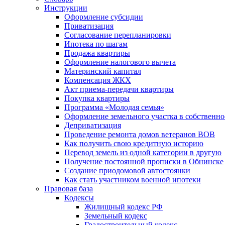
Инструкции
Оформление субсидии
Приватизация
Согласование перепланировки
Ипотека по шагам
Продажа квартиры
Оформление налогового вычета
Материнский капитал
Компенсация ЖКХ
Акт приема-передачи квартиры
Покупка квартиры
Программа «Молодая семья»
Оформление земельного участка в собственно
Деприватизация
Проведение ремонта домов ветеранов ВОВ
Как получить свою кредитную историю
Перевод земель из одной категории в другую
Получение постоянной прописки в Обнинске
Создание приодомовой автостоянки
Как стать участником военной ипотеки
Правовая база
Кодексы
Жилищный кодекс РФ
Земельный кодекс
Градостроительный кодекс