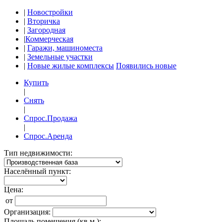
|
Новостройки
|
Вторичка
|
Загородная
|
Коммерческая
|
Гаражи, машиноместа
|
Земельные участки
|
Новые жилые комплексы
Появились новые
Купить
|
Снять
|
Спрос.Продажа
|
Спрос.Аренда
Тип недвижимости:
Населённый пункт:
Цена:
от
Организация:
Площадь помещения (кв.м.):