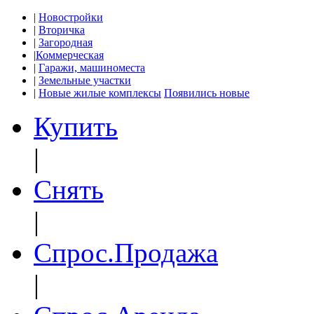
|
Новостройки
|
Вторичка
|
Загородная
|
Коммерческая
|
Гаражи, машиноместа
|
Земельные участки
|
Новые жилые комплексы
Появились новые
Купить
|
Снять
|
Спрос.Продажа
|