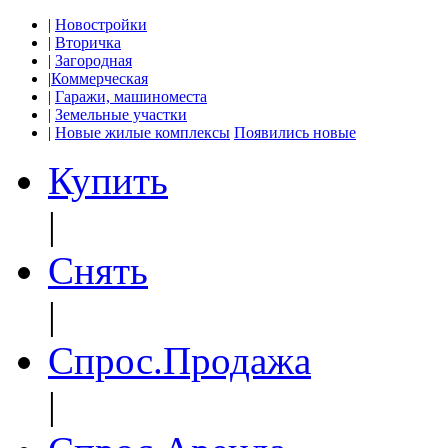
|
Новостройки
|
Вторичка
|
Загородная
|
Коммерческая
|
Гаражи, машиноместа
|
Земельные участки
|
Новые жилые комплексы
Появились новые
Купить
|
Снять
|
Спрос.Продажа
|