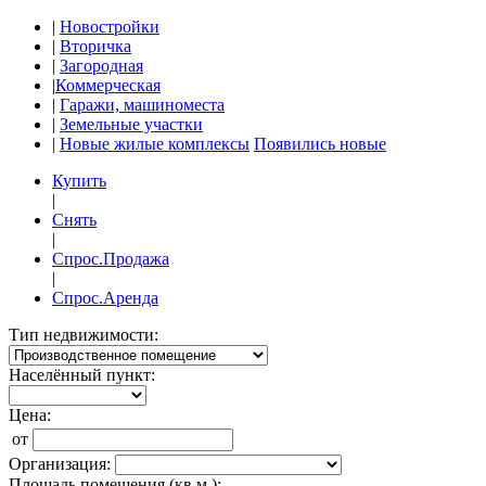
|
Новостройки
|
Вторичка
|
Загородная
|
Коммерческая
|
Гаражи, машиноместа
|
Земельные участки
|
Новые жилые комплексы
Появились новые
Купить
|
Снять
|
Спрос.Продажа
|
Спрос.Аренда
Тип недвижимости:
Населённый пункт:
Цена:
от
Организация:
Площадь помещения (кв.м.):