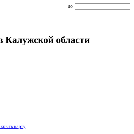
до
в Калужской области
крыть карту