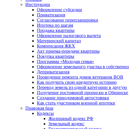
Инструкции
Оформление субсидии
Приватизация
Согласование перепланировки
Ипотека по шагам
Продажа квартиры
Оформление налогового вычета
Материнский капитал
Компенсация ЖКХ
Акт приема-передачи квартиры
Покупка квартиры
Программа «Молодая семья»
Оформление земельного участка в собственно
Деприватизация
Проведение ремонта домов ветеранов ВОВ
Как получить свою кредитную историю
Перевод земель из одной категории в другую
Получение постоянной прописки в Обнинске
Создание приодомовой автостоянки
Как стать участником военной ипотеки
Правовая база
Кодексы
Жилищный кодекс РФ
Земельный кодекс
Градостроительный кодекс