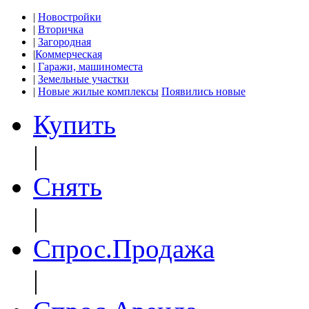
|
Новостройки
|
Вторичка
|
Загородная
|
Коммерческая
|
Гаражи, машиноместа
|
Земельные участки
|
Новые жилые комплексы
Появились новые
Купить
|
Снять
|
Спрос.Продажа
|