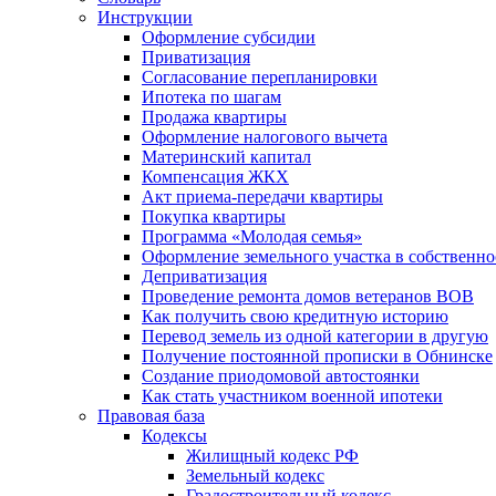
Инструкции
Оформление субсидии
Приватизация
Согласование перепланировки
Ипотека по шагам
Продажа квартиры
Оформление налогового вычета
Материнский капитал
Компенсация ЖКХ
Акт приема-передачи квартиры
Покупка квартиры
Программа «Молодая семья»
Оформление земельного участка в собственно
Деприватизация
Проведение ремонта домов ветеранов ВОВ
Как получить свою кредитную историю
Перевод земель из одной категории в другую
Получение постоянной прописки в Обнинске
Создание приодомовой автостоянки
Как стать участником военной ипотеки
Правовая база
Кодексы
Жилищный кодекс РФ
Земельный кодекс
Градостроительный кодекс