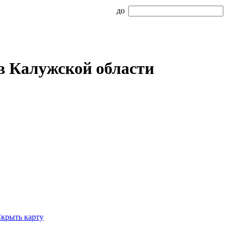
до
в Калужской области
крыть карту