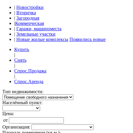
|
Новостройки
|
Вторичка
|
Загородная
|
Коммерческая
|
Гаражи, машиноместа
|
Земельные участки
|
Новые жилые комплексы
Появились новые
Купить
|
Снять
|
Спрос.Продажа
|
Спрос.Аренда
Тип недвижимости:
Населённый пункт:
Цена:
от
Организация:
Площадь помещения (кв.м.):