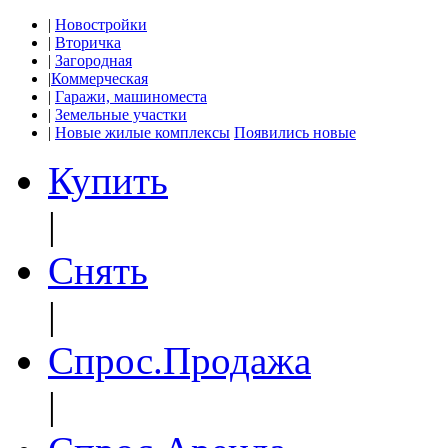
|
Новостройки
|
Вторичка
|
Загородная
|
Коммерческая
|
Гаражи, машиноместа
|
Земельные участки
|
Новые жилые комплексы
Появились новые
Купить
|
Снять
|
Спрос.Продажа
|