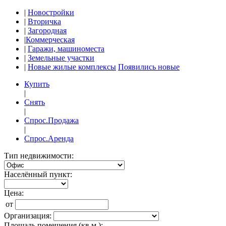
|
Новостройки
|
Вторичка
|
Загородная
|
Коммерческая
|
Гаражи, машиноместа
|
Земельные участки
|
Новые жилые комплексы
Появились новые
Купить
|
Снять
|
Спрос.Продажа
|
Спрос.Аренда
Тип недвижимости:
Населённый пункт:
Цена:
от
Организация:
Площадь помещения (кв.м.):