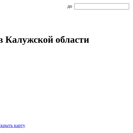
до
в Калужской области
крыть карту