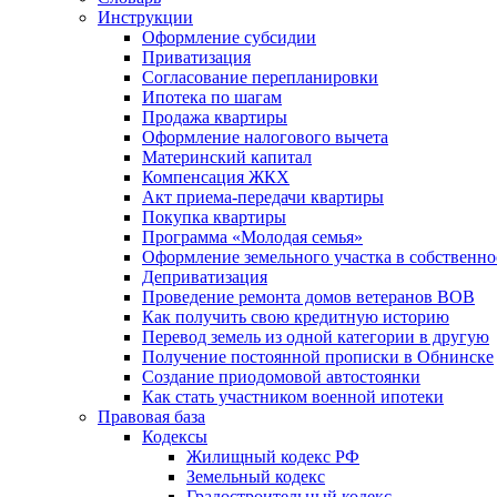
Инструкции
Оформление субсидии
Приватизация
Согласование перепланировки
Ипотека по шагам
Продажа квартиры
Оформление налогового вычета
Материнский капитал
Компенсация ЖКХ
Акт приема-передачи квартиры
Покупка квартиры
Программа «Молодая семья»
Оформление земельного участка в собственно
Деприватизация
Проведение ремонта домов ветеранов ВОВ
Как получить свою кредитную историю
Перевод земель из одной категории в другую
Получение постоянной прописки в Обнинске
Создание приодомовой автостоянки
Как стать участником военной ипотеки
Правовая база
Кодексы
Жилищный кодекс РФ
Земельный кодекс
Градостроительный кодекс