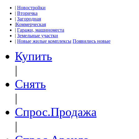
|
Новостройки
|
Вторичка
|
Загородная
|
Коммерческая
|
Гаражи, машиноместа
|
Земельные участки
|
Новые жилые комплексы
Появились новые
Купить
|
Снять
|
Спрос.Продажа
|