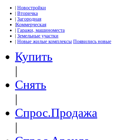
|
Новостройки
|
Вторичка
|
Загородная
|
Коммерческая
|
Гаражи, машиноместа
|
Земельные участки
|
Новые жилые комплексы
Появились новые
Купить
|
Снять
|
Спрос.Продажа
|