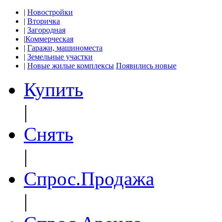
|
Новостройки
|
Вторичка
|
Загородная
|
Коммерческая
|
Гаражи, машиноместа
|
Земельные участки
|
Новые жилые комплексы
Появились новые
Купить
|
Снять
|
Спрос.Продажа
|