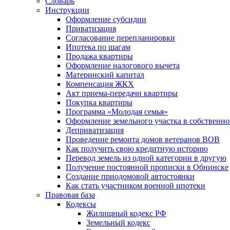
Словарь
Инструкции
Оформление субсидии
Приватизация
Согласование перепланировки
Ипотека по шагам
Продажа квартиры
Оформление налогового вычета
Материнский капитал
Компенсация ЖКХ
Акт приема-передачи квартиры
Покупка квартиры
Программа «Молодая семья»
Оформление земельного участка в собственно
Деприватизация
Проведение ремонта домов ветеранов ВОВ
Как получить свою кредитную историю
Перевод земель из одной категории в другую
Получение постоянной прописки в Обнинске
Создание приодомовой автостоянки
Как стать участником военной ипотеки
Правовая база
Кодексы
Жилищный кодекс РФ
Земельный кодекс