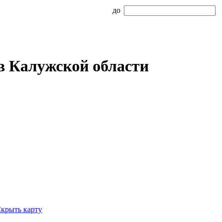
до
в Калужской области
крыть карту