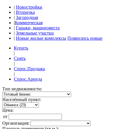
|
Новостройки
|
Вторичка
|
Загородная
|
Коммерческая
|
Гаражи, машиноместа
|
Земельные участки
|
Новые жилые комплексы
Появились новые
Купить
|
Снять
|
Спрос.Продажа
|
Спрос.Аренда
Тип недвижимости:
Населённый пункт:
Цена:
от
Организация:
Площадь помещения (кв.м.):