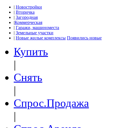
|
Новостройки
|
Вторичка
|
Загородная
|
Коммерческая
|
Гаражи, машиноместа
|
Земельные участки
|
Новые жилые комплексы
Появились новые
Купить
|
Снять
|
Спрос.Продажа
|