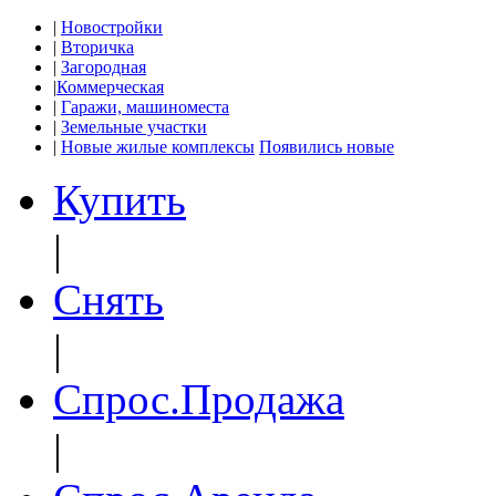
|
Новостройки
|
Вторичка
|
Загородная
|
Коммерческая
|
Гаражи, машиноместа
|
Земельные участки
|
Новые жилые комплексы
Появились новые
Купить
|
Снять
|
Спрос.Продажа
|