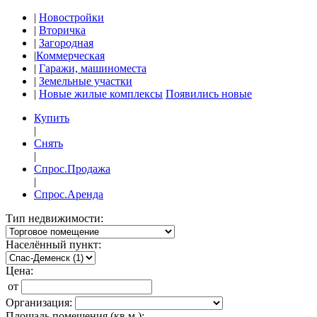
|
Новостройки
|
Вторичка
|
Загородная
|
Коммерческая
|
Гаражи, машиноместа
|
Земельные участки
|
Новые жилые комплексы
Появились новые
Купить
|
Снять
|
Спрос.Продажа
|
Спрос.Аренда
Тип недвижимости:
Населённый пункт:
Цена:
от
Организация:
Площадь помещения (кв.м.):