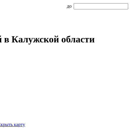
до
 в Калужской области
крыть карту