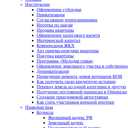
Инструкции
Оформление субсидии
Приватизация
Согласование перепланировки
Ипотека по шагам
Продажа квартиры
Оформление налогового вычета
Материнский капитал
Компенсация ЖКХ
Акт приема-передачи квартиры
Покупка квартиры
Программа «Молодая семья»
Оформление земельного участка в собственно
Деприватизация
Проведение ремонта домов ветеранов ВОВ
Как получить свою кредитную историю
Перевод земель из одной категории в другую
Получение постоянной прописки в Обнинске
Создание приодомовой автостоянки
Как стать участником военной ипотеки
Правовая база
Кодексы
Жилищный кодекс РФ
Земельный кодекс
Градостроительный кодекс