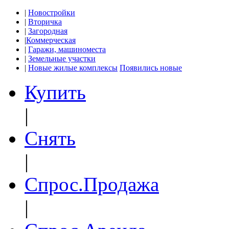
|
Новостройки
|
Вторичка
|
Загородная
|
Коммерческая
|
Гаражи, машиноместа
|
Земельные участки
|
Новые жилые комплексы
Появились новые
Купить
|
Снять
|
Спрос.Продажа
|