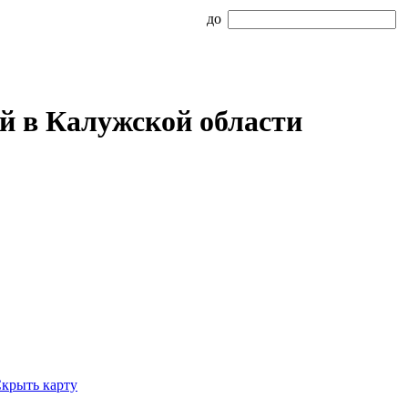
до
й в Калужской области
крыть карту