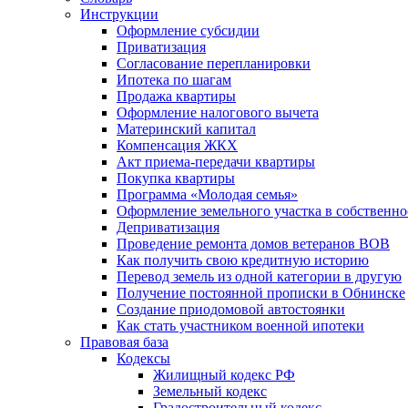
Инструкции
Оформление субсидии
Приватизация
Согласование перепланировки
Ипотека по шагам
Продажа квартиры
Оформление налогового вычета
Материнский капитал
Компенсация ЖКХ
Акт приема-передачи квартиры
Покупка квартиры
Программа «Молодая семья»
Оформление земельного участка в собственно
Деприватизация
Проведение ремонта домов ветеранов ВОВ
Как получить свою кредитную историю
Перевод земель из одной категории в другую
Получение постоянной прописки в Обнинске
Создание приодомовой автостоянки
Как стать участником военной ипотеки
Правовая база
Кодексы
Жилищный кодекс РФ
Земельный кодекс
Градостроительный кодекс