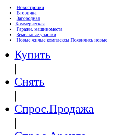
|
Новостройки
|
Вторичка
|
Загородная
|
Коммерческая
|
Гаражи, машиноместа
|
Земельные участки
|
Новые жилые комплексы
Появились новые
Купить
|
Снять
|
Спрос.Продажа
|