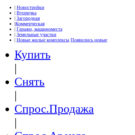
|
Новостройки
|
Вторичка
|
Загородная
|
Коммерческая
|
Гаражи, машиноместа
|
Земельные участки
|
Новые жилые комплексы
Появились новые
Купить
|
Снять
|
Спрос.Продажа
|