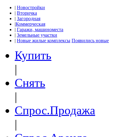
|
Новостройки
|
Вторичка
|
Загородная
|
Коммерческая
|
Гаражи, машиноместа
|
Земельные участки
|
Новые жилые комплексы
Появились новые
Купить
|
Снять
|
Спрос.Продажа
|