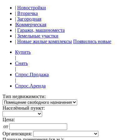
|
Новостройки
|
Вторичка
|
Загородная
|
Коммерческая
|
Гаражи, машиноместа
|
Земельные участки
|
Новые жилые комплексы
Появились новые
Купить
|
Снять
|
Спрос.Продажа
|
Спрос.Аренда
Тип недвижимости:
Населённый пункт:
Цена:
от
Организация:
Площадь помещения (кв.м.):