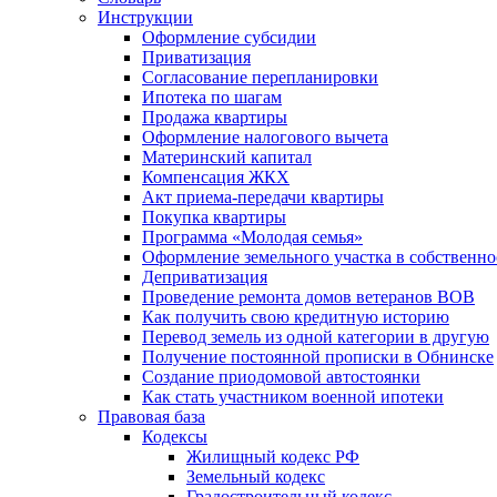
Инструкции
Оформление субсидии
Приватизация
Согласование перепланировки
Ипотека по шагам
Продажа квартиры
Оформление налогового вычета
Материнский капитал
Компенсация ЖКХ
Акт приема-передачи квартиры
Покупка квартиры
Программа «Молодая семья»
Оформление земельного участка в собственно
Деприватизация
Проведение ремонта домов ветеранов ВОВ
Как получить свою кредитную историю
Перевод земель из одной категории в другую
Получение постоянной прописки в Обнинске
Создание приодомовой автостоянки
Как стать участником военной ипотеки
Правовая база
Кодексы
Жилищный кодекс РФ
Земельный кодекс
Градостроительный кодекс