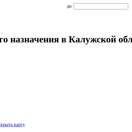
до
о назначения в Калужской об
крыть карту