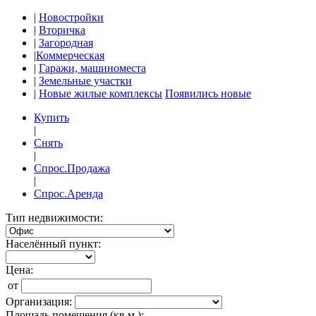
|
Новостройки
|
Вторичка
|
Загородная
|
Коммерческая
|
Гаражи, машиноместа
|
Земельные участки
|
Новые жилые комплексы
Появились новые
Купить
|
Снять
|
Спрос.Продажа
|
Спрос.Аренда
Тип недвижимости:
Населённый пункт:
Цена:
от
Организация:
Площадь помещения (кв.м.):