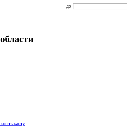
до
области
крыть карту