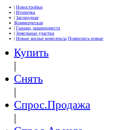
|
Новостройки
|
Вторичка
|
Загородная
|
Коммерческая
|
Гаражи, машиноместа
|
Земельные участки
|
Новые жилые комплексы
Появились новые
Купить
|
Снять
|
Спрос.Продажа
|