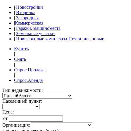
|
Новостройки
|
Вторичка
|
Загородная
|
Коммерческая
|
Гаражи, машиноместа
|
Земельные участки
|
Новые жилые комплексы
Появились новые
Купить
|
Снять
|
Спрос.Продажа
|
Спрос.Аренда
Тип недвижимости:
Населённый пункт:
Цена:
от
Организация:
Площадь помещения (кв.м.):