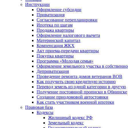
Инструкции
Оформление субсидии
Приватизация
Согласование перепланировки
Ипотека по шагам
Продажа квартиры
Оформление налогового вычета
Материнский капитал
Компенсация ЖКХ
Акт приема-передачи квартиры
Покупка квартиры
Программа «Молодая семья»
Оформление земельного участка в собственно
Деприватизация
Проведение ремонта домов ветеранов ВОВ
Как получить свою кредитную историю
Перевод земель из одной категории в другую
Получение постоянной прописки в Обнинске
Создание приодомовой автостоянки
Как стать участником военной ипотеки
Правовая база
Кодексы
Жилищный кодекс РФ
Земельный кодекс
Градостроительный кодекс