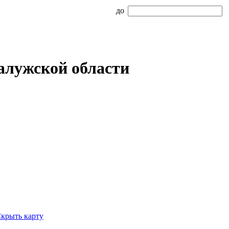
до
Калужской области
крыть карту