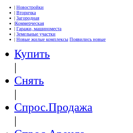
|
Новостройки
|
Вторичка
|
Загородная
|
Коммерческая
|
Гаражи, машиноместа
|
Земельные участки
|
Новые жилые комплексы
Появились новые
Купить
|
Снять
|
Спрос.Продажа
|