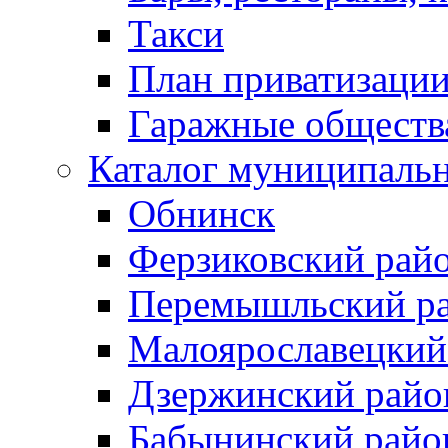
Такси
План приватизаци
Гаражные обществ
Каталог муниципаль
Обнинск
Ферзиковский рай
Перемышльский р
Малоярославецкий
Дзержинский райо
Бабынинский райо