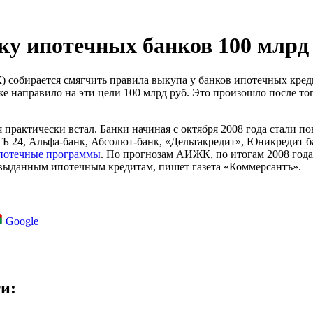
у ипотечных банков 100 млрд 
собирается смягчить правила выкупа у банков ипотечных кре
 направило на эти цели 100 млрд руб. Это произошло после тог
практически встал. Банки начиная с октября 2008 года стали п
ТБ 24, Альфа-банк, Абсолют-банк, «Дельтакредит», Юникредит 
потечные программы
. По прогнозам АИЖК, по итогам 2008 года
 выданным ипотечным кредитам, пишет газета «Коммерсантъ».
Google
и: