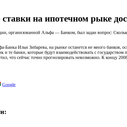
е ставки на ипотечном рыке до
ции, организованной Альфа — Банком, был задан вопрос: Скольк
а-Банка Ильи Зибарева, на рынке останется не много банков, о
к и те банки, которые будут взаимодействовать с государством 
л, что сейчас точно прогнозировать невозможно. К концу 2008
Google
и: