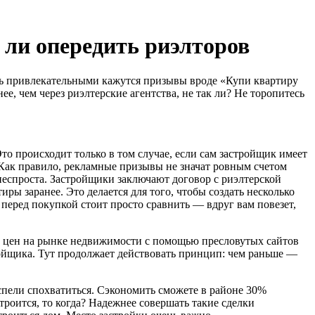
 ли опередить риэлторов
оль привлекательными кажутся призывы вроде «Купи квартиру
, чем через риэлтерские агентства, не так ли? Не торопитесь
то происходит только в том случае, если сам застройщик имеет
 Как правило, рекламные призывы не значат ровным счетом
неспроста. Застройщики заключают договор с риэлтерской
иры заранее. Это делается для того, чтобы создать несколько
перед покупкой стоит просто сравнить — вдруг вам повезет,
ие цен на рынке недвижимости с помощью пресловутых сайтов
тройщика. Тут продолжает действовать принцип: чем раньше —
спели спохватиться. Сэкономить сможете в районе 30%
строится, то когда? Надежнее совершать такие сделки