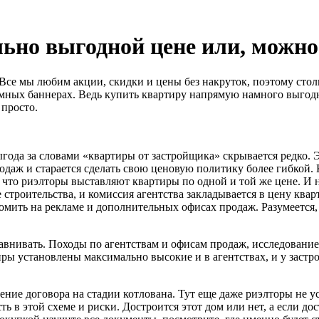
ьно выгодной цене или, можно
! Все мы любим акции, скидки и цены без накруток, поэтому ст
мных баннерах. Ведь купить квартиру напрямую намного выгоднее
 просто.
года за словами «квартиры от застройщика» скрывается редко. Э
одаж и старается сделать свою ценовую политику более гибкой.
 что риэлторы выставляют квартиры по одной и той же цене. И 
строительства, и комиссия агентства закладывается в цену кварт
омить на рекламе и дополнительных офисах продаж. Разумеется, 
равнивать. Походы по агентствам и офисам продаж, исследован
тиры установлены максимально высокие и в агентствах, и у зас
ние договора на стадии котлована. Тут еще даже риэлторы не у
ть в этой схеме и риски. Достроится этот дом или нет, а если до