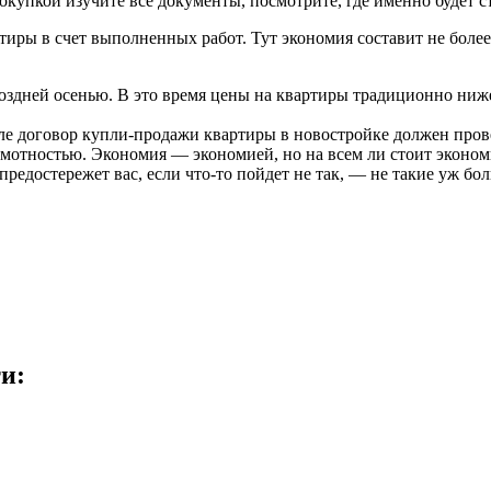
упкой изучите все документы, посмотрите, где именно будет ст
иры в счет выполненных работ. Тут экономия составит не более
здней осенью. В это время цены на квартиры традиционно ниже,
ле договор
купли-продажи
квартиры в новостройке должен пров
мотностью. Экономия — экономией, но на всем ли стоит эконом
 предостережет вас, если
что-то
пойдет не так, — не такие уж бо
и: