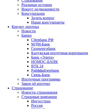
Страхование
Реальные истории
Вокруг недвижимости
Консультации
Задать вопрос
Наши консультанты
Кредит, ипотека
Новости
Банки
Сбербанк РФ
МДМ-Банк
Газэнергобанк
Калужская ипотечная корпорация
Банк «Элита»
НОМОС-БАНК
ВТБ 24
Райффайзенбанк
Связь-Банк
Ипотечные программы
Закон об ипотеке
Страхование
Новости страхования
Страховые компании
Ингосстрах
Россия