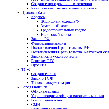
Создание приодомовой автостоянки
Как стать участником военной ипотеки
Правовая база
Кодексы
Жилищный кодекс РФ
Земельный кодекс
Градостроительный кодекс
Налоговый кодекс
Законы РФ
Федеральные законы
Постановления Правительства РФ
Постановления Правительства Калужской обл
Законы Калужской области
Решения ОГС
Проекты
ТСЖ
Создание ТСЖ
Закон о ТСЖ
Типовая документация
Город Обнинск
Офисные здания
Управляющие и обслуживающие компании
Генеральный план
СМИ
Гостиницы Обнинска