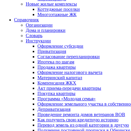
Новые жилые комплексы
Коттеджные поселки
Многоэтажные ЖК
Справочник
Организации
Дома и планировки
Словарь
Инструкции
Оформление субсидии
Приватизация
Согласование перепланировки
Ипотека по шагам
Продажа квартиры
Оформление налогового вычета
Материнский капитал
Компенсация ЖКХ
Акт приема-передачи квартиры
Покупка квартиры
Программа «Молодая семья»
Оформление земельного участка в собственно
Деприватизация
Проведение ремонта домов ветеранов ВОВ
Как получить свою кредитную историю
Перевод земель из одной категории в другую
Получение постоянной прописки в Обнинске