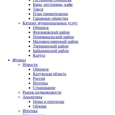
Бары, рестораны, кафе
Такси
План приватизации
Гаражные общества
Каталог муниципальных услуг
Обнинск
Ферзиковский район
Перемышльский район
Малоярославецкий район
Дзержинский район
Бабынинский район
Калуга
Журнал
Новости
Обнинск
Калужская область
Россия
Ипотека
Страхование
Рынок недвижимости
Аналитика
Цены и прогнозы
Обзоры
Ипотека