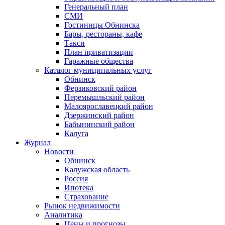
Генеральный план
СМИ
Гостиницы Обнинска
Бары, рестораны, кафе
Такси
План приватизации
Гаражные общества
Каталог муниципальных услуг
Обнинск
Ферзиковский район
Перемышльский район
Малоярославецкий район
Дзержинский район
Бабынинский район
Калуга
Журнал
Новости
Обнинск
Калужская область
Россия
Ипотека
Страхование
Рынок недвижимости
Аналитика
Цены и прогнозы