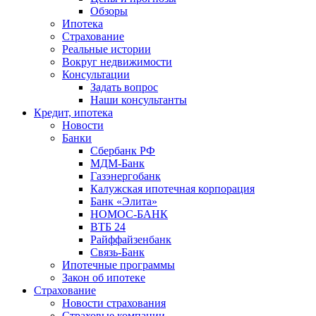
Обзоры
Ипотека
Страхование
Реальные истории
Вокруг недвижимости
Консультации
Задать вопрос
Наши консультанты
Кредит, ипотека
Новости
Банки
Сбербанк РФ
МДМ-Банк
Газэнергобанк
Калужская ипотечная корпорация
Банк «Элита»
НОМОС-БАНК
ВТБ 24
Райффайзенбанк
Связь-Банк
Ипотечные программы
Закон об ипотеке
Страхование
Новости страхования
Страховые компании