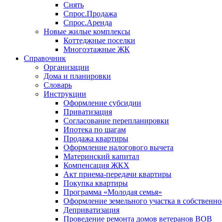
Снять
Спрос.Продажа
Спрос.Аренда
Новые жилые комплексы
Коттеджные поселки
Многоэтажные ЖК
Справочник
Организации
Дома и планировки
Словарь
Инструкции
Оформление субсидии
Приватизация
Согласование перепланировки
Ипотека по шагам
Продажа квартиры
Оформление налогового вычета
Материнский капитал
Компенсация ЖКХ
Акт приема-передачи квартиры
Покупка квартиры
Программа «Молодая семья»
Оформление земельного участка в собственно
Деприватизация
Проведение ремонта домов ветеранов ВОВ