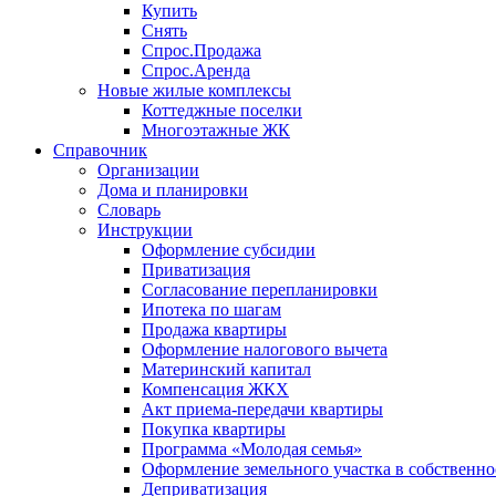
Купить
Снять
Спрос.Продажа
Спрос.Аренда
Новые жилые комплексы
Коттеджные поселки
Многоэтажные ЖК
Справочник
Организации
Дома и планировки
Словарь
Инструкции
Оформление субсидии
Приватизация
Согласование перепланировки
Ипотека по шагам
Продажа квартиры
Оформление налогового вычета
Материнский капитал
Компенсация ЖКХ
Акт приема-передачи квартиры
Покупка квартиры
Программа «Молодая семья»
Оформление земельного участка в собственно
Деприватизация