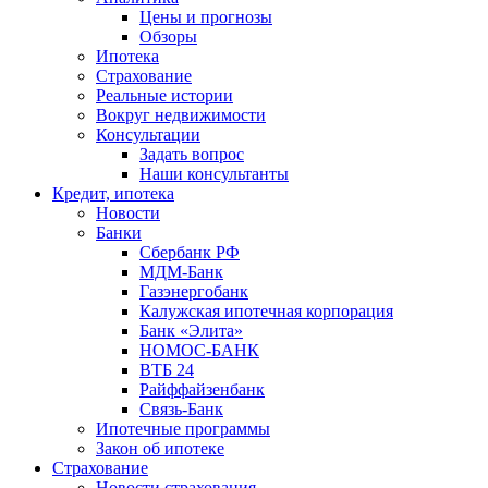
Цены и прогнозы
Обзоры
Ипотека
Страхование
Реальные истории
Вокруг недвижимости
Консультации
Задать вопрос
Наши консультанты
Кредит, ипотека
Новости
Банки
Сбербанк РФ
МДМ-Банк
Газэнергобанк
Калужская ипотечная корпорация
Банк «Элита»
НОМОС-БАНК
ВТБ 24
Райффайзенбанк
Связь-Банк
Ипотечные программы
Закон об ипотеке
Страхование
Новости страхования