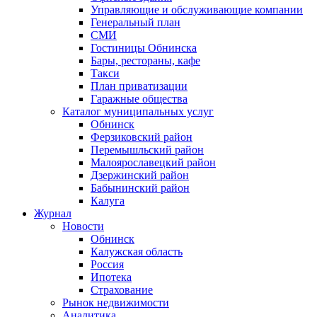
Управляющие и обслуживающие компании
Генеральный план
СМИ
Гостиницы Обнинска
Бары, рестораны, кафе
Такси
План приватизации
Гаражные общества
Каталог муниципальных услуг
Обнинск
Ферзиковский район
Перемышльский район
Малоярославецкий район
Дзержинский район
Бабынинский район
Калуга
Журнал
Новости
Обнинск
Калужская область
Россия
Ипотека
Страхование
Рынок недвижимости
Аналитика