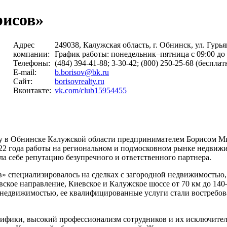
рисов»
Адрес
249038, Калужская область, г. Обнинск, ул. Гурьян
компании:
График работы: понедельник–пятница c 09:00 до 
Телефоны:
(484) 394-41-88; 3-30-42; (800) 250-25-68 (беспла
E-mail:
b.borisov@bk.ru
Сайт:
borisovrealty.ru
Вконтакте:
vk.com/club15954455
ду в Обнинске Калужской области предпринимателем Борисом 
22 года работы на региональном и подмосковном рынке недвиж
а себе репутацию безупречного и ответственного партнера.
в» специализировалось на сделках с загородной недвижимостью,
вское направление, Киевское и Калужское шоссе от 70 км до 140
недвижимостью, ее квалифицированные услуги стали востребова
ифики, высокий профессионализм сотрудников и их исключитель