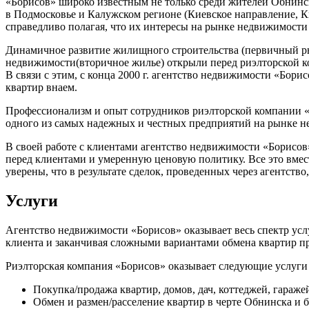
«Борисов» широко известным не только среди жителей Обнинс
в Подмосковье и Калужском регионе (Киевское направление, Ки
справедливо полагая, что их интересы на рынке недвижимости 
Динамичное развитие жилищного строительства (первичный ры
недвижимости(вторичное жилье) открыли перед риэлторской ко
В связи с этим, с конца 2000 г. агентство недвижимости «Бори
квартир внаем.
Профессионализм и опыт сотрудников риэлторской компании «
одного из самых надежных и честных предприятий на рынке 
В своей работе с клиентами агентство недвижимости «Борисов
перед клиентами и умеренную ценовую политику. Все это вме
уверены, что в результате сделок, проведенных через агентст
Услуги
Агентство недвижимости «Борисов» оказывает весь спектр усл
клиента и заканчивая сложными вариантами обмена квартир пр
Риэлторская компания «Борисов» оказывает следующие услуги
Покупка/продажа квартир, домов, дач, коттеджей, гараж
Обмен и размен/расселение квартир в черте Обнинска и