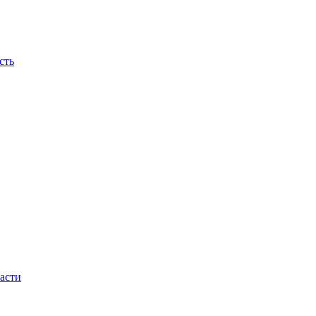
сть
асти