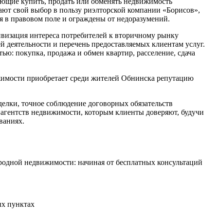
ающие купить, продать или обменять недвижимость
лают свой выбор в пользу риэлторской компании «Борисов»,
я в правовом поле и ограждены от недоразумений.
ивизация интереса потребителей к вторичному рынку
 деятельности и перечень предоставляемых клиентам услуг.
ью: покупка, продажа и обмен квартир, расселение, сдача
жимости приобретает среди жителей Обнинска репутацию
делки, точное соблюдение договорных обязательств
 агентств недвижимости, которым клиенты доверяют, будучи
ваниях.
ородной недвижимости: начиная от бесплатных консультаций
ых пунктах