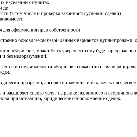
ших населенных пунктах
и др.
ти (в том числе и проверка законности условий сделки)
движимости
я для оформления прав собственности
стоянно обновляемой базой данных вариантов купли/продажи, о
ию «Борисов», может быть уверен, что ему будет предложено н
и и без недоразумений.
агентство недвижимости «Борисов» совместно с квалифициров
/дач.
ридически прозрачно, абсолютно законны и исключают всяческо
 и расширяет спектр услуг на рынке первичного и вторичного 
ов на приватизацию, юридическое сопровождение сделок.