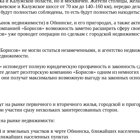
ка и Калужской области, но и москвичей. Жители столицы, жел
евское и Калужское шоссе от 70 км до 140–160 км), нередко де
будут полностью соблюдены, то есть будут полностью находитьс
нок недвижимости) в Обнинске, и его пригородах, а также акт
мпанией «Борисов» возможность заметно расширить сферу своей
сов» уже проводит операции по сделкам с городской недвижимост
Борисов» не могли остаться незамеченными, и агентство недви
недвижимости.
» исповедует полную юридическую прозрачность и законность с
сте делает риэлторскую компанию «Борисов» одним из немногих
во, они получат максимально возможную выгоду на законных осно
уг на рынке первичного и вторичного жилья, городской и приг
и участии сразу нескольких заинтересованных сторон.
 на рынке недвижимости:
ей и земельных участков в черте Обнинска, ближайших населенн
 ближайших населенных пунктах