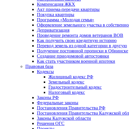
Компенсация ЖКХ
Акт приема-передачи квартиры
Покупка квартиры
Программа «Молодая семья»
Оформление земельного участка в собственно
Деприватизация
Проведение ремонта домов ветеранов ВОВ
Как получить свою кредитную историю
Перевод земель из одной категории в другую
Получение постоянной прописки в Обнинске
Создание приодомовой автостоянки
Как стать участником военной ипотеки
Правовая база
Кодексы
Жилищный кодекс РФ
Земельный кодекс
Градостроительный кодекс
Налоговый кодекс
Законы РФ
Федеральные законы
Постановления Правительства РФ
Постановления Правительства Калужской обл
Законы Калужской области
Решения ОГС
Проекты