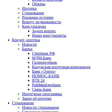
Обзоры
Ипотека
Страхование
Реальные истории
Вокруг недвижимости
Консультации
Задать вопрос
Наши консультанты
Кредит, ипотека
Новости
Банки
Сбербанк РФ
МДМ-Банк
Газэнергобанк
Калужская ипотечная корпорация
Банк «Элита»
НОМОС-БАНК
ВТБ 24
Райффайзенбанк
Связь-Банк
Ипотечные программы
Закон об ипотеке
Страхование
Новости страхования
Страховые компании