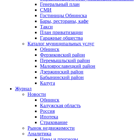
Генеральный план
СМИ
Гостиницы Обнинска
Бары, рестораны, кафе
Такси
План приватизации
Гаражные общества
Каталог муниципальных услуг
Обнинск
Ферзиковский район
Перемышльский район
Малоярославецкий район
Дзержинский район
Бабынинский район
Калуга
Журнал
Новости
Обнинск
Калужская область
Россия
Ипотека
Страхование
Рынок недвижимости
Аналитика
Цены и прогнозы