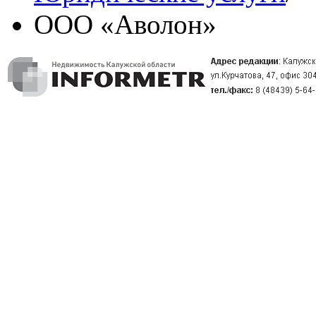
ООО «Аволон»