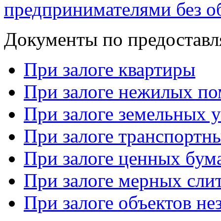
предпринимателями без о
Документы по предоставл
При залоге квартиры
При залоге нежилых п
При залоге земельных у
При залоге транспортны
При залоге ценных бум
При залоге мерных сли
При залоге объектов не