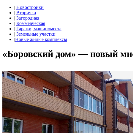
|
Новостройки
|
Вторичка
|
Загородная
|
Коммерческая
|
Гаражи, машиноместа
|
Земельные участки
|
Новые жилые комплексы
«Боровский дом» — новый мн