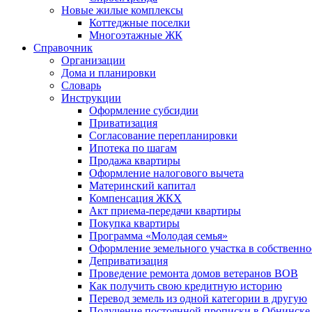
Новые жилые комплексы
Коттеджные поселки
Многоэтажные ЖК
Справочник
Организации
Дома и планировки
Словарь
Инструкции
Оформление субсидии
Приватизация
Согласование перепланировки
Ипотека по шагам
Продажа квартиры
Оформление налогового вычета
Материнский капитал
Компенсация ЖКХ
Акт приема-передачи квартиры
Покупка квартиры
Программа «Молодая семья»
Оформление земельного участка в собственно
Деприватизация
Проведение ремонта домов ветеранов ВОВ
Как получить свою кредитную историю
Перевод земель из одной категории в другую
Получение постоянной прописки в Обнинске