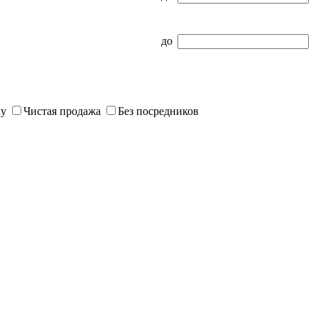
до
ку
Чистая продажа
Без посредников