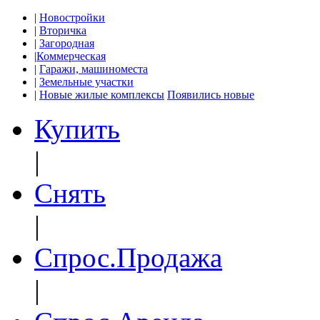
|
Новостройки
|
Вторичка
|
Загородная
|
Коммерческая
|
Гаражи, машиноместа
|
Земельные участки
|
Новые жилые комплексы
Появились новые
Купить
|
Снять
|
Спрос.Продажа
|