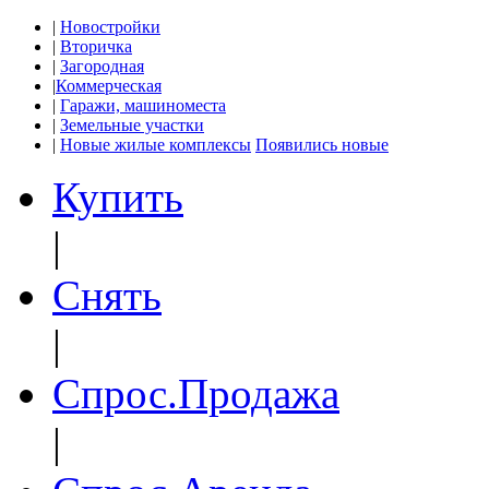
|
Новостройки
|
Вторичка
|
Загородная
|
Коммерческая
|
Гаражи, машиноместа
|
Земельные участки
|
Новые жилые комплексы
Появились новые
Купить
|
Снять
|
Спрос.Продажа
|