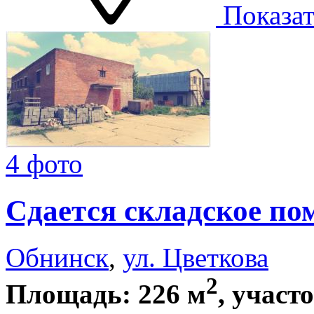
Показат
4 фото
Сдается складское по
Обнинск
,
ул. Цветкова
2
Площадь: 226 м
, участ