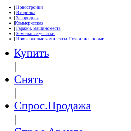
|
Новостройки
|
Вторичка
|
Загородная
|
Коммерческая
|
Гаражи, машиноместа
|
Земельные участки
|
Новые жилые комплексы
Появились новые
Купить
|
Снять
|
Спрос.Продажа
|