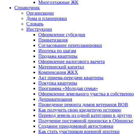
Многоэтажные ЖК
Справочник
Организации
Дома и планировки
Словарь
Инструкции
Оформление субсидии
Приватизация
Согласование перепланировки
Ипотека по шагам
Продажа квартиры
Оформление налогового вычета
Материнский капитал
Компенсация ЖКХ
Акт приема-передачи квартиры
Покупка квартиры
Программа «Молодая семья»
Оформление земельного участка в собственно
Деприватизация
Проведение ремонта домов ветеранов ВОВ
Как получить свою кредитную историю
Перевод земель из одной категории в другую
Получение постоянной прописки в Обнинске
Создание приодомовой автостоянки
Как стать участником военной ипотеки