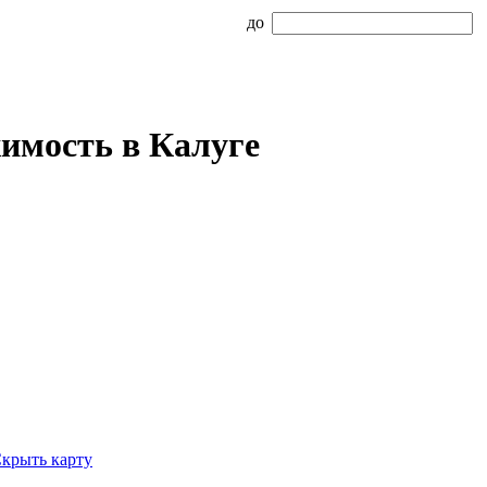
до
имость в Калуге
крыть карту