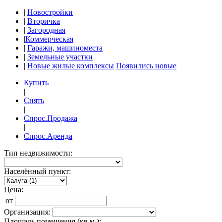
|
Новостройки
|
Вторичка
|
Загородная
|
Коммерческая
|
Гаражи, машиноместа
|
Земельные участки
|
Новые жилые комплексы
Появились новые
Купить
|
Снять
|
Спрос.Продажа
|
Спрос.Аренда
Тип недвижимости:
Населённый пункт:
Цена:
от
Организация:
Площадь помещения (кв.м.):